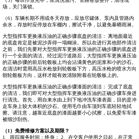
（5）每班作业完毕，应清洗油污、管路卷放整齐，清理现
场，关门落锁。
（6）车辆长期不用或冬天存放，应放尽罐体、泵内及管路内
余水，存放时应停放在车棚内，擦试干净，以避免暴晒雨淋。
大型指挥车更换液压油的正确步骤底盘的清洁： 离地面最近
的底盘肯定是被泥沙弄得一塌糊涂。所以在进行其他部件清洁
之前，我们先要对大型指挥车更换液压油的正确步骤的底盘进
行一个全面的清洁。经过泥泞道路后，大型指挥车更换液压油
的正确步骤的前后轮毂板上均会沾满黄色的泥浆和小的沙石。
在清洁时需用高压水枪放到轮毂板下方，高压水枪的喷水方向
朝轮毂板方向，这样才能有效清除附着在轮毂板上的。
大型指挥车更换液压油的正确步骤漆面的清洁： 完成了底盘
的清洁，我们即可对大型指挥车更换液压油的正确步骤车身进
行清洗。首先，用自来水由上到下地冲洗车漆表面，目的是冲
走车身上较大体积的沙石。使用毛巾由车顶到车底轻轻地拭
擦。请注意，越靠近底盘的漆面越要小心拭擦，以免爱车车漆
被细沙刮伤。
（1）免费维修方案以及期限？
1、跟踪服务时间：终身； 2、在交客户使用之日起，在正常