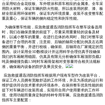
台采用铝合金花纹板、车外喷涂和原车相应的金属漆。全车采
用防火材料，保证车辆的防火性能。所以改装用的胶、漆、板
材全部采用环保材料，保证车内环境质量。改装不改变整车配
重及重心，保证车辆的侧向稳定性和刹车性能。
为确保整车性能，应急救援通迅消防指挥车在整车设备选用
时，我们在确保质量的前提下，尽量采用重量轻的设备及材
料，以减小整车的重量。在进行总体的布局时，我们对整车设
备进行了合理的布置，注意前、后轴的轴荷分配比例及左右两
侧的重量平衡，并进行校核，确保前、后轴荷在厂家规定的范
围内。设计采用全3D数模设计并运用科学合理仿真手段确保
我们的车厢耐用稳固。仿真及有限元分析确保车厢顶部负载2
吨及侧碰撞负载1.5吨时车厢骨架相对变形量符合相关法规标
准，确保厢内设备的防护及乘员安全。
应急救援通迅消防指挥车根据用户现有车型作为改装平台，
保证工作人员拥有宽敞舒适的工作环境，并且为系统的运行和
维护提供符合技术要求的环境条件。在保持整车优良性能的前
提下对车辆进行改装而成，实现符合用户使用要求的工作环
境、使用功能而量身定制的特种专用车辆。应急救援通迅消防
指挥车主要配置：