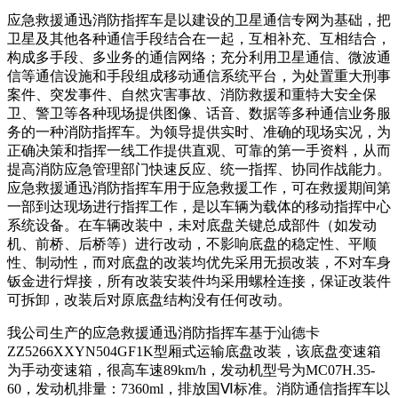
应急救援通迅消防指挥车是以建设的卫星通信专网为基础，把
卫星及其他各种通信手段结合在一起，互相补充、互相结合，
构成多手段、多业务的通信网络；充分利用卫星通信、微波通
信等通信设施和手段组成移动通信系统平台，为处置重大刑事
案件、突发事件、自然灾害事故、消防救援和重特大安全保
卫、警卫等各种现场提供图像、话音、数据等多种通信业务服
务的一种消防指挥车。为领导提供实时、准确的现场实况，为
正确决策和指挥一线工作提供直观、可靠的第一手资料，从而
提高消防应急管理部门快速反应、统一指挥、协同作战能力。
应急救援通迅消防指挥车用于应急救援工作，可在救援期间第
一部到达现场进行指挥工作，是以车辆为载体的移动指挥中心
系统设备。在车辆改装中，未对底盘关键总成部件（如发动
机、前桥、后桥等）进行改动，不影响底盘的稳定性、平顺
性、制动性，而对底盘的改装均优先采用无损改装，不对车身
钣金进行焊接，所有改装安装件均采用螺栓连接，保证改装件
可拆卸，改装后对原底盘结构没有任何改动。
我公司生产的应急救援通迅消防指挥车基于汕德卡
ZZ5266XXYN504GF1K型厢式运输底盘改装，该底盘变速箱
为手动变速箱，很高车速89km/h，发动机型号为MC07H.35-
60，发动机排量：7360ml，排放国Ⅵ标准。消防通信指挥车以