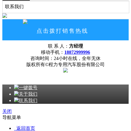
联系我们
点击拨打销售热线
18872999996
联 系 人：
方经理
网站首页
公司概况
联系我们
移动手机：
18872999996
咨询时间：24小时在线，全年无休
版权所有©程力专用汽车股份有限公司
一键拨号
关于我们
联系我们
关闭
导航菜单
返回首页