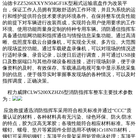
汕德卡ZZ5266XXYN504GF1K型厢式运输底盘作为改装平
台，保证工作人员拥有宽敞舒适的工作环境，并且为系统的运
行和维护提供符合技术要求的环境条件。在保持整车优良性能
的前提下对车辆进行改装而成，实现符合用户使用要求的工作
环境、使用功能而量身定制的特种专用车辆。消防通信指挥车
具备通信组网功能和指挥通信与情报信息采集功能。通过高清
晰、低照度车载云台摄像机，可实现全天候、多方位、大范围
的现场监控功能。通过车载硬盘录像机，可以对现场的情况进
行适时录像、录音记录，以便日后进行调查，并可通过USB接
口及数据端口与其他存储设备相连接，进行现场刻录，便于录
像资料的及时、有效保存。车载液晶电视可集中显示系统采集
到的信息，便于领导实时掌握事发现场的各种情况，可以及时
指挥调度，正确决策。
程力威牌CLW5200XZHZ6型消防指挥车整车主要技术参数
为：
应急救援通迅消防指挥车采用符合相关标准并通过“CCC”质
量认证的材料，各种材料具有无污染、绿色环保、防火/防水
的特点，胶为汉高无苯胶；各项性能符合相应材料标准。车外
螺钉、螺母、垫片等紧固件全部选用不锈钢1Cr18NiTi材料，
铆钉可采用铝铆钉；车顶平台骨架采用矩管电泳处理；车顶平