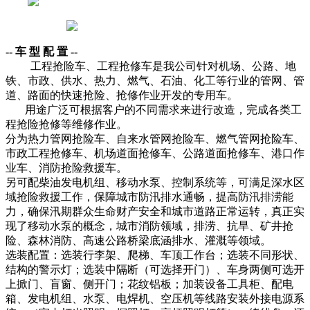
-- 车 型 配 置 --
工程抢险车、工程抢修车是我公司针对机场、公路、地
铁、市政、供水、热力、燃气、石油、化工等行业的管网、管
道、路面的快速抢险、抢修作业开发的专用车。
用途广泛可根据客户的不同需求来进行改造，完成各类工
程抢险抢修等维修作业。
分为热力管网抢险车、自来水管网抢险车、燃气管网抢险车、
市政工程抢修车、机场道面抢修车、公路道面抢修车、港口作
业车、消防抢险救援车。
另可配柴油发电机组、移动水泵、控制系统等，可满足深水区
域抢险救援工作，保障城市防汛排水通畅，提高防汛排涝能
力，确保汛期群众生命财产安全和城市道路正常运转，真正实
现了移动水泵的概念，城市消防领域，排涝、抗旱、矿井抢
险、森林消防、高速公路桥梁底涵排水、灌溉等领域。
选装配置：选装行李架、爬梯、车顶工作台；选装不同形状、
结构的警示灯；选装中隔断（可选择开门）、车身两侧可选开
上掀门、盲窗、侧开门；花纹铝板；加装设备工具柜、配电
箱、发电机组、水泵、电焊机、空压机等线路安装外接电源系