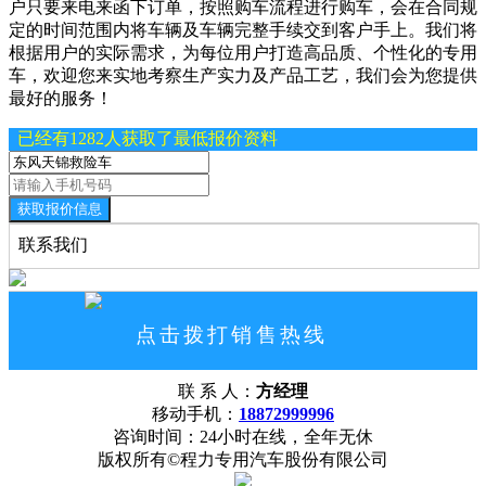
户只要来电来函下订单，按照购车流程进行购车，会在合同规
定的时间范围内将车辆及车辆完整手续交到客户手上。我们将
根据用户的实际需求，为每位用户打造高品质、个性化的专用
车，欢迎您来实地考察生产实力及产品工艺，我们会为您提供
最好的服务！
已经有1282人获取了最低报价资料
获取报价信息
联系我们
点击拨打销售热线
18872999996
联 系 人：
方经理
网站首页
公司概况
联系我们
移动手机：
18872999996
咨询时间：24小时在线，全年无休
版权所有©程力专用汽车股份有限公司