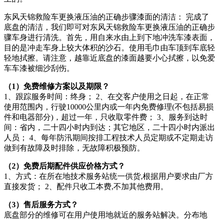
东风天锦救险车更换液压油的正确步骤漆面的清洁： 完成了
底盘的清洁，我们即可对东风天锦救险车更换液压油的正确步
骤车身进行清洗。首先，用自来水由上到下地冲洗车漆表面，
目的是冲走车身上较大体积的沙石。使用毛巾由车顶到车底轻
轻地拭擦。请注意，越靠近底盘的漆面越要小心拭擦，以免爱
车车漆被细沙刮伤。
（1）免费维修方案以及期限？
1、跟踪服务时间：终身； 2、在交客户使用之日起，在正常
使用范围内，行驶10000公里内或一年内免费修理(不包括易损
件和电器部分)，超过一年，只收取零件费； 3、服务到达时
间：省内，二十四小时内到达；其它地区，二十四小时内派出
人员； 4、每年防汛期间按排工程技术人员定期或不定期走访
做到有故障及时排除，无故障积极预防。
（2）免费后期配件供应价格方式？
1、方式：在所在地技术服务站统一供货,根据用户要求由厂方
直接发货； 2、配件只收工本费,不加其他费用。
（3）售后服务方式？
底盘部分的维修可在用户使用地就近的服务站解决。分布地