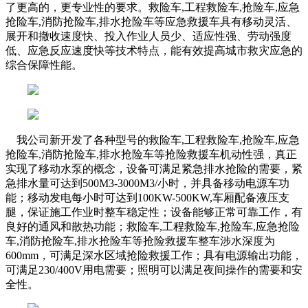
了更高的，更专业性的要求。
救险车,工程救险车,抢险车,应急
抢险车,消防抢险车,排水抢险车等应急救援车
具有移动灵活、
展开和撤收速度快、投入作业人员少、适应性强、劳动强度
低、应急反应速度快等技术特点，能有效提高城市救灾应急的
综合保障性能。
我公司新开发了各种型号的救险车,工程救险车,抢险车,应急
抢险车,消防抢险车,排水抢险车等抢险救援车机动性强，真正
实现了移动水泵的概念，设备可满足紧急排水抢险的需要，紧
急排水量可达到
500M3-3000M3/小时，并具备移动电源车功
能；移动发电每小时可达到100KW-500KW,车厢配备液压支
腿，保证施工作业时整车稳定性；设备能够正常可靠工作，有
良好的通风和散热功能；
救险车,工程救险车,抢险车,应急抢险
车,消防抢险车,排水抢险车等抢险救援车
整车涉水深度为
600mm，可满足深水区域抢险救援工作；具有电源输出功能，
可满足230/400V用电需要；照明可以满足夜间操作的需要和安
全性。