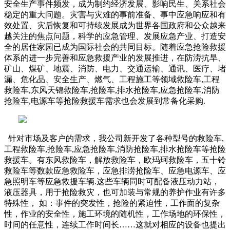
安全生产事件频发，成为制约经济发展、影响民生、关系社会
稳定的重大问题。灾害与灾难的事前准备、事中应急响应和有
效处置、灾后恢复和可持续发展成为世界各国政府和公众越来
越关注的焦点问题，科学的应急管理、发展应急产业、打造安
全的居住家园已成为国际社会的共同目标。随着应急抢险救援
体系的进一步完善和应急救援产业的发展推进，在防涝抗旱、
矿山、煤矿、地震、消防、电力、交通运输、通讯、医疗、堵
漏、危化品、安全生产、燃气、工程施工等领域救险车,工程
救险车,东风天锦救险车,抢险车,排水抢险车,应急抢险车,消防
抢险车,电源车等抢险救援车需求也会发展到常备化采购
.
针对市场及客户的需求，我公司新开发了各种型号的救险车,
工程救险车,抢险车,应急抢险车,消防抢险车,排水抢险车等抢险
救援车。有东风救险车，解放救险车，欧玛珂救险车，五十铃
救险车等数款应急救险车，应急排涝抢险车、应急电源车、应
急照明车等应急救援车辆.这些车辆同时可配备液压动力站，
液压器具，用于抢险救灾，也可加装与常规的养护作业有许多
特殊性，
如：事件的突发性，抢险的紧迫性，工作面的复杂
性，作业的安全性，施工环境的随机性，工作场地的环保性，
时间的任意性，连续工作时间长
……这就对相应的设备也提出