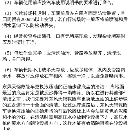
（2）车辆使用前应按汽车使用说明书的要求进行磨合。
（3）长途转场托运时，车辆前后左右应有固定防滑装置，且
四周留有200mm以上空隙，若自行转场时一般应将前喷嘴和后
洒水器卸下以防松动丢失。
（4）经常检查各出液孔、口有无堵塞现象，发现杂物堵塞时
应及时清理干净。
（5）每班作业完毕，应清洗油污、管路卷放整齐，清理现
场，关门落锁。
（6）车辆长期不用或冬天存放，应放尽罐体、泵内及管路内
余水，存放时应停放在车棚内，擦试干净，以避免暴晒雨淋。
东风天锦救险车更换液压油的正确步骤底盘的清洁： 离地面
最近的底盘肯定是被泥沙弄得一塌糊涂。所以在进行其他部件
清洁之前，我们先要对东风天锦救险车更换液压油的正确步骤
的底盘进行一个全面的清洁。经过泥泞道路后，东风天锦救险
车更换液压油的正确步骤的前后轮毂板上均会沾满黄色的泥浆
和小的沙石。在清洁时需用高压水枪放到轮毂板下方，高压水
枪的喷水方向朝轮毂板方向，这样才能有效清除附着在轮毂板
上的。