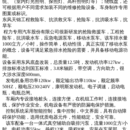
统、（室内灯光照明、探照灯、高杆照明灯等）；绕线盘，还
可根据用户不同需求加装不同的维修抢险设备、车身制作专用
图案或标识。
东风天锦工程救险车、抗洪救灾车，抢险车，抗洪吸水车，抗
旱车
程力专用汽车股份有限公司很新研发的抢险救援车，工程抢
险车，抗洪吸水车，应急电源泵车，移动水泵车。该车排水量
1000立方／小时，操作简单，机动性强，真正实现了移动水泵
的概念，设备可满足紧急排水抢险的需要，并具备移动电源功
能。
设备采用东风底盘改装，总质量12.5吨，发动机功率127kw，
排放标准达到国五标准，3.8米轴距，带空调，方向助力，很
大涉水深度600mm。
发电机备用功率120kw，额定输出功率110kw，额定频率
50HZ，额电压230/240V，康明斯发动机。电子调速，启动电
瓶，电瓶总闸。
车厢内专设接地桩头，连接方便，在机组工作时，连接接地
线，保护作业安全。机电设备有严密的防漏电保护措施。
控制系统采用智能控制，集中控制，中文界面，具有自动障
碍保护功能，选用优质电器元件，性能稳定，安全可靠。
该车配备一台一体式真空辅助自吸排污泵，流量1000立方/小
时，电机功率55kw，扬程12米，吸程8米，安装在车尾部，方