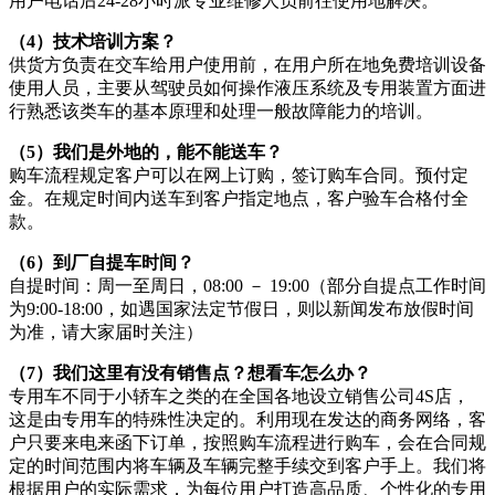
用户电话后24-28小时派专业维修人员前往使用地解决。
（4）技术培训方案？
供货方负责在交车给用户使用前，在用户所在地免费培训设备
使用人员，主要从驾驶员如何操作液压系统及专用装置方面进
行熟悉该类车的基本原理和处理一般故障能力的培训。
（5）我们是外地的，能不能送车？
购车流程规定客户可以在网上订购，签订购车合同。预付定
金。在规定时间内送车到客户指定地点，客户验车合格付全
款。
（6）到厂自提车时间？
自提时间：周一至周日，08:00 － 19:00（部分自提点工作时间
为9:00-18:00，如遇国家法定节假日，则以新闻发布放假时间
为准，请大家届时关注）
（7）我们这里有没有销售点？想看车怎么办？
专用车不同于小轿车之类的在全国各地设立销售公司4S店，
这是由专用车的特殊性决定的。利用现在发达的商务网络，客
户只要来电来函下订单，按照购车流程进行购车，会在合同规
定的时间范围内将车辆及车辆完整手续交到客户手上。我们将
根据用户的实际需求，为每位用户打造高品质、个性化的专用