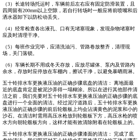
（3）长途转场托运时，车辆前后左右应有固定防滑装置，且
四周留有200mm以上空隙，若自行转场时一般应将前喷嘴和后
洒水器卸下以防松动丢失。
（4）经常检查各出液孔、口有无堵塞现象，发现杂物堵塞时
应及时清理干净。
（5）每班作业完毕，应清洗油污、管路卷放整齐，清理现
场，关门落锁。
（6）车辆长期不用或冬天存放，应放尽罐体、泵内及管路内
余水，存放时应停放在车棚内，擦试干净，以避免暴晒雨淋。
五十铃排水车更换液压油的正确步骤底盘的清洁： 离地面最
近的底盘肯定是被泥沙弄得一塌糊涂。所以在进行其他部件清
洁之前，我们先要对五十铃排水车更换液压油的正确步骤的底
盘进行一个全面的清洁。经过泥泞道路后，五十铃排水车更换
液压油的正确步骤的前后轮毂板上均会沾满黄色的泥浆和小的
沙石。在清洁时需用高压水枪放到轮毂板下方，高压水枪的喷
水方向朝轮毂板方向，这样才能有效清除附着在轮毂板上的。
五十铃排水车更换液压油的正确步骤漆面的清洁： 完成了底