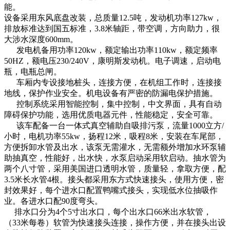
能。
设备采用东风底盘改装，总质量12.5吨，发动机功率127kw，
排放标准达到国五标准，3.8米轴距，带空调，方向助力，很
大涉水深度600mm。
发电机备用功率120kw，额定输出功率110kw，额定频率
50HZ，额电压230/240V，康明斯发动机。电子调速，启动电
瓶，电瓶总闸。
车厢内专设接地桩头，连接方便，在机组工作时，连接接
地线，保护作业安全。机电设备有严密的防漏电保护措施。
控制系统采用智能控制，集中控制，中文界面，具有自动
障碍保护功能，选用优质电器元件，性能稳定，安全可靠。
该车配备一台一体式真空辅助自吸排污泵，流量1000立方/
小时，电机功率55kw，扬程12米，吸程8米，安装在车尾部，
方便拆卸水管及出水，该泵无需灌水，无需额外增加水环泵辅
助抽真空，性能好，出水快，水泵启动采用软启动。抽水管为
两个八寸管，采用美国进口透明水管，质量轻，拿取方便，配
3.5米长水管4根。接头都采用东方式快速接头，使用方便，密
封效果好，每个进水口配置鸭嘴式接头，实现低水位抽吸作
业。各进水口配90度弯头。
排水口分为4个5寸出水口，每个出水口66米出水软管，
（33米每卷）软管为快速接头连接，操作方便，并在接头出设