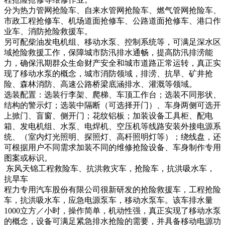
分为热力管网抢险车、自来水管网抢险车、燃气管网抢险车、
市政工程抢修车、机场道面抢修车、公路道面抢修车、港口作
业车、消防抢险救援车。
另可配柴油发电机组、移动水泵、控制系统等，可满足深水区
域抢险救援工作，保障城市防汛排水通畅，提高防汛排涝能
力，确保汛期群众生命财产安全和城市道路正常运转，真正实
现了移动水泵的概念，城市消防领域，排涝、抗旱、矿井抢
险、森林消防、高速公路桥梁底涵排水、灌溉等领域。
选装配置：选装行李架、爬梯、车顶工作台；选装不同形状、
结构的警示灯；选装中隔断（可选择开门）、车身两侧可选开
上掀门、盲窗、侧开门；花纹铝板；加装设备工具柜、配电
箱、发电机组、水泵、电焊机、空压机等线路安装外接电源系
统、（室内灯光照明、探照灯、高杆照明灯等）；绕线盘，还
可根据用户不同需求加装不同的维修抢险设备、车身制作专用
图案或标识。
东风天锦工程救险车、抗洪救灾车，抢险车，抗洪吸水车，
抗旱车
程力专用汽车股份有限公司很新研发的抢险救援车，工程抢险
车，抗洪吸水车，应急电源泵车，移动水泵车。该车排水量
1000立方／小时，操作简单，机动性强，真正实现了移动水泵
的概念，设备可满足紧急排水抢险的需要，并具备移动电源功