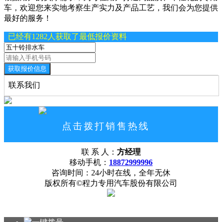
车，欢迎您来实地考察生产实力及产品工艺，我们会为您提供
最好的服务！
已经有1282人获取了最低报价资料
获取报价信息
联系我们
点击拨打销售热线
18872999996
联 系 人：
方经理
网站首页
公司概况
联系我们
移动手机：
18872999996
咨询时间：24小时在线，全年无休
版权所有©程力专用汽车股份有限公司