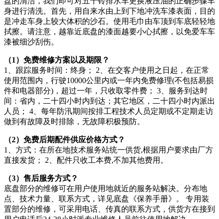
盘的清洁，我们即可对五十铃排水车更换液压油的正确步骤车
身进行清洗。首先，用自来水由上到下地冲洗车漆表面，目的
是冲走车身上较大体积的沙石。使用毛巾由车顶到车底轻轻地
拭擦。请注意，越靠近底盘的漆面越要小心拭擦，以免爱车车
漆被细沙刮伤。
（1）免费维修方案以及期限？
1、跟踪服务时间：终身； 2、在交客户使用之日起，在正常
使用范围内，行驶10000公里内或一年内免费修理(不包括易损
件和电器部分)，超过一年，只收取零件费； 3、服务到达时
间：省内，二十四小时内到达；其它地区，二十四小时内派出
人员； 4、每年防汛期间按排工程技术人员定期或不定期走访
做到有故障及时排除，无故障积极预防。
（2）免费后期配件供应价格方式？
1、方式：在所在地技术服务站统一供货,根据用户要求由厂方
直接发货； 2、配件只收工本费,不加其他费用。
（3）售后服务方式？
底盘部分的维修可在用户使用地就近的服务站解决。分布地
点、技术力量、联系方式，详见底盘《保养手册》。 专用装
置部分的维修，可采用电话、传真的联系方式，供货方在接到