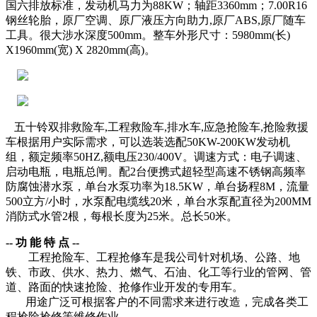
国
六
排放标准
，发动机马力为
88KW
；轴距3360mm；7.00R16
钢丝轮胎，原厂空调、原厂液压方向助力,原厂ABS,原厂随车
工具。很大涉水深度
5
00mm。
整车外形尺寸：
5980mm(长)
X1960mm(宽) X 2820mm(高
)。
五十铃双排救险车,工程救险车,排水车,应急抢险车,抢险救援
车根据用户实际需求，可以选装
选配
5
0KW-200KW发动机
组，
额定频率50HZ,额电压230/400V。调速方式：电子调速
、
启动电瓶，电瓶总闸。
配
2
台便携式超轻型高速不锈钢高频率
防腐蚀潜水泵，单台水泵功率为
18.5
KW，
单台
扬程
8
M
，流量
5
00立方
/小时
，
水泵配电缆线
20米，
单台水泵配直径为200MM
消防式水管2根，每根长度为25米。总长50米。
-- 功 能 特 点
--
工程抢险车、工程抢修车是我公司针对机场、公路、地
铁、市政、供水、热力、燃气、石油、化工等行业的管网、管
道、路面的快速抢险、抢修作业开发的专用车。
用途广泛可根据客户的不同需求来进行改造，完成各类工
程抢险抢修等维修作业。