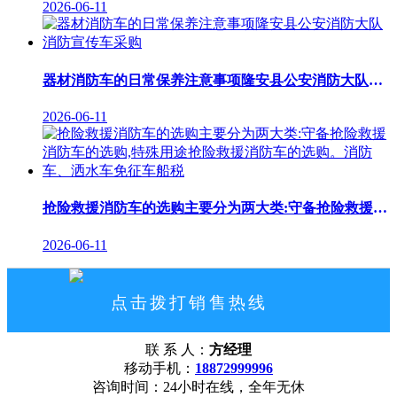
2026-06-11
器材消防车的日常保养注意事项隆安县公安消防大队消防宣传车采购
2026-06-11
抢险救援消防车的选购主要分为两大类:守备抢险救援消防车的选购,特殊用途抢险救援消防车的选购。消防车、洒水车免征车船税
2026-06-11
点击拨打销售热线
18872999996
联 系 人：
方经理
网站首页
公司概况
联系我们
移动手机：
18872999996
咨询时间：24小时在线，全年无休