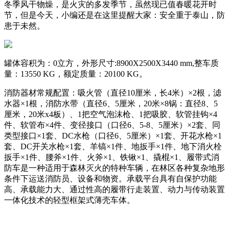
冬季风干物燥，是火灾的多发季节，虽然现已值春暖花开时
节，但是今天，小编还是在这里提醒大家：安全重于泰山，防
患于未然。
罐体容积为：0立方，外形尺寸:8900X2500X3440 mm,整车质
量：13550 KG，额定质量：20100 KG。
消防器材常规配置：吸火管（直径10厘米，长4米）×2根，滤
水器×1根，消防水带（直径6、5厘米，20米×8锅：直径8、5
厘米，20米x4板）、1把空气泡沫枪、1把吸胶、软管挂钩×4
件、软管布×4件、变径接口（口径6、5-8、5厘米）×2套、同
类型接口×1套、DC水枪（口径6、5厘米）×1套、开花水枪×1
套、DC开关水枪×1套、羊镐×1件、地扳手×1件、地下消火栓
扳手×1件、腰斧×1件、火斧×1、铁锹×1、撬棍×1、履带式消
防车是一种适用于森林灭火的特种车辆，在林区各种复杂地形
条件下运送消防员、设备和物资。承载平台具有自保护功能
高、承载能力大、通过性高的履带行走装置、动力与传动装置
一体化技术的轻型框架式薄壳车体。