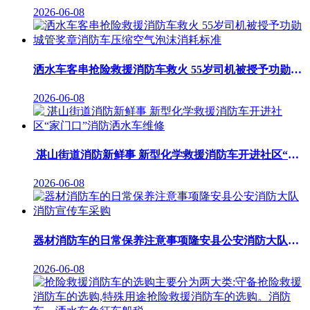
2026-06-08
洒水车客串抢险救援消防车救火 55岁司机被授予功勋城管奖章消防车压缩空气泡沫消耗标准
2026-06-08
湛山街道消防新鲜事 新型化学救援消防车开进社区“家门口”消防洒水车维修
2026-06-08
器材消防车的日常保养注意事项隆安县公安消防大队消防宣传车采购
2026-06-08