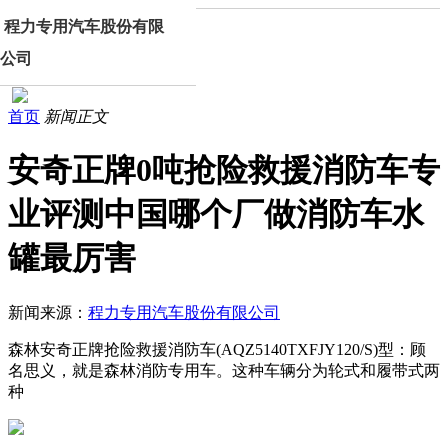
程力专用汽车股份有限
公司
首页
新闻正文
安奇正牌0吨抢险救援消防车专
业评测中国哪个厂做消防车水
罐最厉害
新闻来源：
程力专用汽车股份有限公司
森林安奇正牌抢险救援消防车(AQZ5140TXFJY120/S)型：顾
名思义，就是森林消防专用车。这种车辆分为轮式和履带式两
种