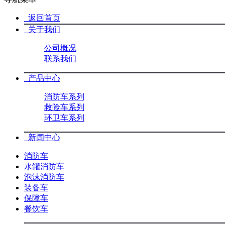
返回首页
关于我们
公司概况
联系我们
产品中心
消防车系列
救险车系列
环卫车系列
新闻中心
消防车
水罐消防车
泡沫消防车
装备车
保障车
餐饮车