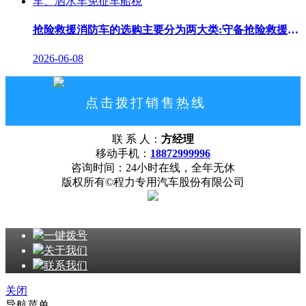
抢险救援消防车的选购主要分为两大类:守备抢险救援消防车的选购,特殊用途抢险救援消防车的选购。消防车、洒水车免征车船税
2026-06-08
点击拨打销售热线
18872999996
联 系 人：
方经理
网站首页
公司概况
联系我们
移动手机：
18872999996
咨询时间：24小时在线，全年无休
版权所有©程力专用汽车股份有限公司
一键拨号
关于我们
联系我们
关闭
导航菜单