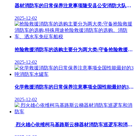
器材消防车的日常保养注意事项隆安县公安消防大队消防宣传车采购
2025-12-02
抢险救援消防车的选购主要分为两大类:守备抢险救援消防车的选购,特殊用途抢险救援消防车的选购。消防车、洒水车免征车船税
2025-12-02
化学救援消防车的日常保养注意事项全国性能最好的3吨消防车水罐车
2025-12-02
烈火雄心依维柯马基路斯云梯器材消防车巡逻车和消防车