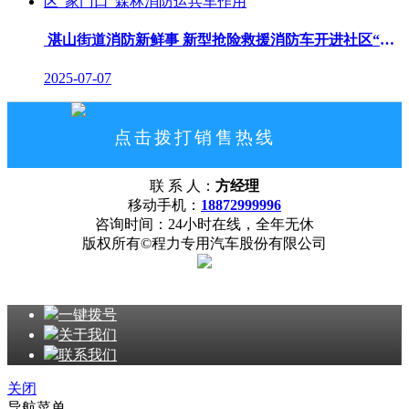
湛山街道消防新鲜事 新型抢险救援消防车开进社区“家门口”森林消防运兵车作用
2025-07-07
点击拨打销售热线
18872999996
联 系 人：
方经理
网站首页
公司概况
联系我们
移动手机：
18872999996
咨询时间：24小时在线，全年无休
版权所有©程力专用汽车股份有限公司
一键拨号
关于我们
联系我们
关闭
导航菜单