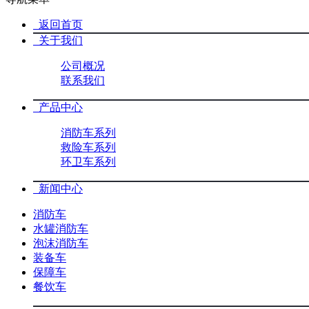
返回首页
关于我们
公司概况
联系我们
产品中心
消防车系列
救险车系列
环卫车系列
新闻中心
消防车
水罐消防车
泡沫消防车
装备车
保障车
餐饮车