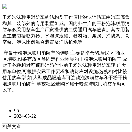
干粉泡沫联用消防车的结构及工作原理泡沫消防车由汽车底盘
和其上装部分的专用装置组成。国内外生产的干粉泡沫联用消
防车多采用整车生产厂家提供的二类通用汽车底盘。其专用装
置主要包括取力器、水泡沫液罐、器材箱、泵房、消防泵、真
空泵、泡沫比例混合装置及消防枪炮等。
守备干粉泡沫联用消防车的选购:主要是指仓储,居民区,商业
区,特殊设备存放区等固定作业环境的干粉泡沫联用消防车.应
对于各种相对可预料消防作业的干粉泡沫联用消防车辆.广大
用车单位,可根据实际工作要求和消防应对设施,选购相对比较
使用的车型.如:大型成品燃油库可选购泡沫消防车和干粉干粉
泡沫联用消防车.学校社区选购水罐干粉泡沫联用消防车就可
以了。
95
2024-05-22
相关文章