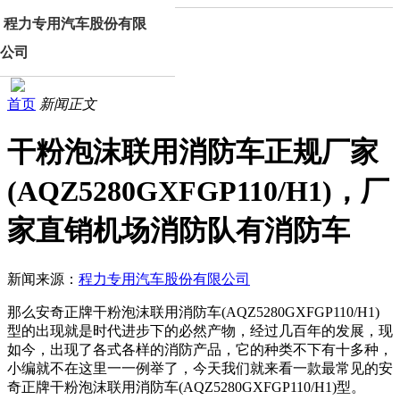
程力专用汽车股份有限
公司
首页
新闻正文
干粉泡沫联用消防车正规厂家
(AQZ5280GXFGP110/H1)，厂
家直销机场消防队有消防车
新闻来源：
程力专用汽车股份有限公司
那么安奇正牌干粉泡沫联用消防车(AQZ5280GXFGP110/H1)
型的出现就是时代进步下的必然产物，经过几百年的发展，现
如今，出现了各式各样的消防产品，它的种类不下有十多种，
小编就不在这里一一例举了，今天我们就来看一款最常见的安
奇正牌干粉泡沫联用消防车(AQZ5280GXFGP110/H1)型。