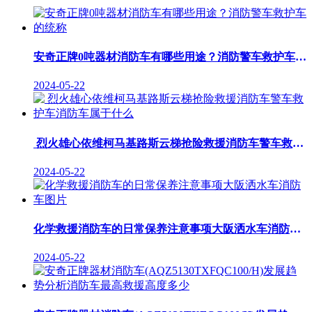
安奇正牌0吨器材消防车有哪些用途？消防警车救护车的统称
2024-05-22
烈火雄心依维柯马基路斯云梯抢险救援消防车警车救护车消防车属于什么
2024-05-22
化学救援消防车的日常保养注意事项大阪洒水车消防车图片
2024-05-22