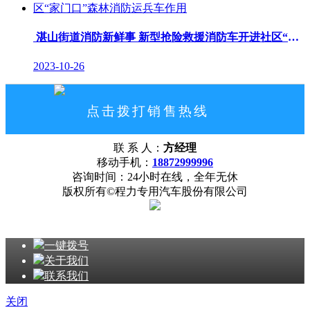
湛山街道消防新鲜事 新型抢险救援消防车开进社区“家门口”森林消防运兵车作用
2023-10-26
点击拨打销售热线
18872999996
联 系 人：
方经理
网站首页
公司概况
联系我们
移动手机：
18872999996
咨询时间：24小时在线，全年无休
版权所有©程力专用汽车股份有限公司
一键拨号
关于我们
联系我们
关闭