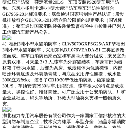
型低压消防泵，额定流量20L/S，车顶安装PS20型车用消防
炮。东风小多利卡2吨小型水罐消防车整车消防性能符合
GB7956-2014标准要求；底盘通过国家强制性产品认证；发动
机排放符合GB17691-2018第六阶段限值的规定要求（国Ⅵ标
准）；整车通过国家消防装备质量监督检验中心检测并已列入
工信部汽车新产品公告。
4）福田3吨小型水罐消防车：CLW5070GXFSG25/AXF型福田
3吨小型水罐消防车，采用东风BJ1076VEADA-51 二类底盘改
装而成。整车由消防员乘员室和车身两大部分组成，乘员室为
原装双排，可乘坐 3+3 人,该车为外露罐结构，车身前部为器
材箱,中部为水罐，后部为泵房。载液罐体为优质碳钢，内部
喷涂环氧底漆及环氧沥青漆，与底盘采用弹性连接，载水量
3000立方米kg，装备了CB10/30型低压消防泵，额定流量
30L/S，车顶安装PS30型车用消防炮。该车很大的特点是载液
量大、操控性好、维修简便。可广泛应用于公安消防队、厂矿
企业及社区、码头等场所，扑救大型油类火灾和一般物质火
灾。
湖北程力专用汽车股份有限公司作为一家国家工信部核准的大
型消防车制造企业，技术实力雄厚、车型齐全，涵盖水罐消防
车、泡沫消防车、干粉消防车、消防洒水车、救险车、抢险