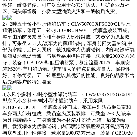
性好、维修简便。可广泛应用于公安消防队、厂矿企业及社
区、码头等场所，扑救大型油类火灾和一般物质火灾。
2）2吨五十铃小型水罐消防车：CLW5070GXFSG20/QL型水
罐消防车，采用五十铃QL1070BUHWY 二类底盘改装而成。
整车由消防员乘员室和车身两大部分组成，乘员室为原装双
排，可乘坐 2+3 人,该车为内藏罐结构，车身前部为器材箱,中
部为水罐，后部为泵房。载液罐体为优质碳钢，内部喷涂环氧
底漆及环氧沥青漆，与底盘采用弹性连接，载水量2000立方米
kg，装备了CB10/20型低压消防泵，额定流量20L/S，车顶安
装PS20型车用消防炮。该车很大的特点是载液量大、操控性
好、维修简便。五十铃底盘以其优异的性能、良好的品质和售
后受到客户的特别喜爱。
3)东风小多利卡2吨小型水罐消防车：CLW5070GXFSG20/DF
型东风小多利卡2吨小型水罐消防车，采用东风
EQ1075DJ3CDF 二类底盘改装而成。整车由消防员乘员室和
车身两大部分组成，乘员室为原装双排，可乘坐 2+3 人,该车
为外露罐结构，车身前部为器材箱,中部为水罐，后部为泵
房。载液罐体为优质碳钢，内部喷涂环氧底漆及环氧沥青漆，
与底盘采用弹性连接，载水量2000立方米kg，装备了CB10/20