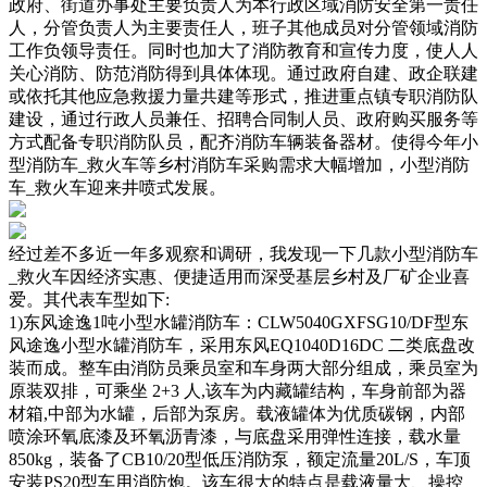
政府、街道办事处主要负责人为本行政区域消防安全第一责任
人，分管负责人为主要责任人，班子其他成员对分管领域消防
工作负领导责任。同时也加大了消防教育和宣传力度，使人人
关心消防、防范消防得到具体体现。通过政府自建、政企联建
或依托其他应急救援力量共建等形式，推进重点镇专职消防队
建设，通过行政人员兼任、招聘合同制人员、政府购买服务等
方式配备专职消防队员，配齐消防车辆装备器材。使得今年小
型消防车_救火车等乡村消防车采购需求大幅增加，小型消防
车_救火车迎来井喷式发展。
经过差不多近一年多观察和调研，我发现一下几款小型消防车
_救火车因经济实惠、便捷适用而深受基层乡村及厂矿企业喜
爱。其代表车型如下:
1)东风途逸1吨小型水罐消防车：CLW5040GXFSG10/DF型东
风途逸小型水罐消防车，采用东风EQ1040D16DC 二类底盘改
装而成。整车由消防员乘员室和车身两大部分组成，乘员室为
原装双排，可乘坐 2+3 人,该车为内藏罐结构，车身前部为器
材箱,中部为水罐，后部为泵房。载液罐体为优质碳钢，内部
喷涂环氧底漆及环氧沥青漆，与底盘采用弹性连接，载水量
850kg，装备了CB10/20型低压消防泵，额定流量20L/S，车顶
安装PS20型车用消防炮。该车很大的特点是载液量大、操控